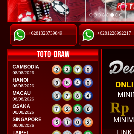
+6281323739849
+6281228992217
TOTO DRAW
CAMBODIA
08/08/2026
HANOI
ONLI
08/08/2026
MACAU
MINI
08/08/2026
Rp 
OSAKA
08/08/2026
MINI
SINGAPORE
08/08/2026
LINK
TAIPEI