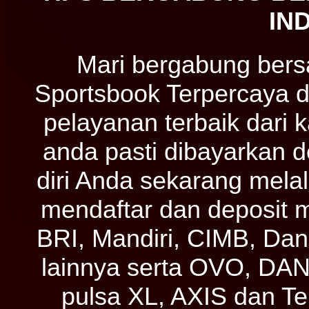
IN
Mari bergabung bersa
Sportsbook
Terpercaya d
pelayanan terbaik dari
anda pasti dibayarkan 
diri Anda sekarang melal
mendaftar dan deposit
BRI, Mandiri, CIMB, Da
lainnya serta OVO, DAN
pulsa XL, AXIS dan T