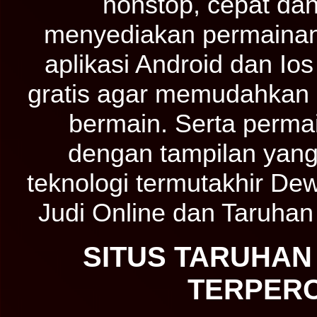
nonstop, cepat dan
menyediakan permainan 
aplikasi Android dan Io
gratis agar memudahkan 
bermain. Serta perma
dengan tampilan yang
teknologi termutakhir D
Judi Online
dan Taruhan 
SITUS TARUHAN
TERPERC