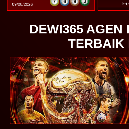
htt
09/08/2026
DEWI365 AGEN
TERBAIK 